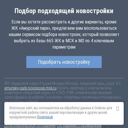
Подбор подходящей новостройки
Если вы хотите рассмотреть и другие варианты, кроме
ЖК «Амурский парк», предлагаем вам воспользоваться
нашим сервисом подбора новостроек, который позволяет
выбрать из базы 665 ЖК в МСК и МО по 4 ключевым
параметрам
Подобрать новостройку
ЖК «Амурский парк»
Россия
Москва
Москва, Амурский парк, корп. 4.5
amurskiy-park.novopoisk.msk.ru
Купить квартиру в новом жилом
комплексе «Амурский парк» от «ПАО «ПИК-специализированный
застройщик»» в районе Гольяново. Квартиры различных планировок
от 11.97 млн рублей!
Используя сайт, вы соглашаетесь на обработку данных в Cookies для
Новостройки Санкт-Петербурга
Новостройки Москвы
корректной работы сайта, вашей персонализации и других целей,
Информация на сайте взята из открытых источников, не является
предусмотренных
Политикой
публичной офертой и распространяется для ознакомления.
Пользовательское соглашение
Соглашение о размещении