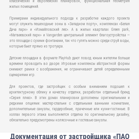
классических и европейских планировок, функциональная геометрия
жилых помещений.
Примерами индивидуального подхода к разработке каждого проекта
могут служить пешеходные зоны в «Западном порту», комплексах «Белая
Дача парк» и «Измайловский лес». А в жилых кварталах Green park,
«Матвеевский парк» и Vangarden центральный элемент благоустройства —
это площади с сухими фонтанами, так что гулять можно среди струй воды,
которые бьют прямо из тротуара.
Детские площадки в формате PlayHub дают повод юным жителям больше
времени проводить во дворе. Игровые комплексы абстрактной формы
снимают рамки с воображения, не ограничивают детей определенными
сценариями игр.
Для проектов, где застройщик с особым вниманием подошел к
архитектурному облику и качеству отделки, разработан отдельный бренд
«Серия плюс». В этих домах планировки дополнены оригинальными и
редкими опциями: мастер-спальни с отдельными ванными комнатами,
дополнительные санузлы, гардеробные, прачечные или кухни-гостиные. В
холлах первого этажа выполняется отделка по оригинальному дизайну,
обязательно предусмотрены колясочные и гостевые санузлы.
Документация от застройщика «ПАО