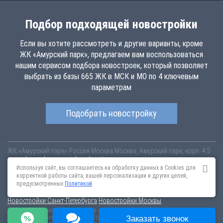
Подбор подходящей новостройки
Если вы хотите рассмотреть и другие варианты, кроме
ЖК «Амурский парк», предлагаем вам воспользоваться
нашим сервисом подбора новостроек, который позволяет
выбрать из базы 665 ЖК в МСК и МО по 4 ключевым
параметрам
Подобрать новостройку
ЖК «Амурский парк»
Россия
Москва
Москва, Амурский парк, корп. 4.5
amurskiy-park.novopoisk.msk.ru
Купить квартиру в новом жилом
комплексе «Амурский парк» от «ПАО «ПИК-специализированный
Используя сайт, вы соглашаетесь на обработку данных в Cookies для
застройщик»» в районе Гольяново. Квартиры различных планировок
корректной работы сайта, вашей персонализации и других целей,
от 11.88 млн рублей!
предусмотренных
Политикой
Новостройки Санкт-Петербурга
Новостройки Москвы
Информация на сайте взята из открытых источников, не является
публичной офертой и распространяется для ознакомления.
Заказать звонок