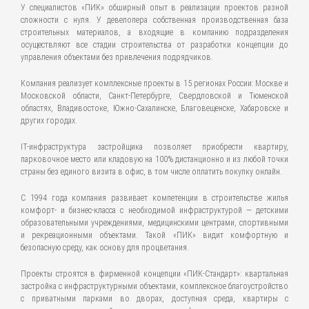
У специалистов «ПИК» обширный опыт в реализации проектов разной
сложности с нуля. У девелопера собственная производственная база
строительных материалов, а входящие в компанию подразделения
осуществляют все стадии строительства от разработки концепции до
управления объектами без привлечения подрядчиков.
Компания реализует комплексные проекты в 15 регионах России: Москве и
Московской области, Санкт-Петербурге, Свердловской и Тюменской
областях, Владивостоке, Южно-Сахалинске, Благовещенске, Хабаровске и
других городах.
IT-инфраструктура застройщика позволяет приобрести квартиру,
парковочное место или кладовую на 100% дистанционно и из любой точки
страны без единого визита в офис, в том числе оплатить покупку онлайн.
С 1994 года компания развивает компетенции в строительстве жилья
комфорт- и бизнес-класса с необходимой инфраструктурой — детскими
образовательными учреждениями, медицинскими центрами, спортивными
и рекреационными объектами. Такой «ПИК» видит комфортную и
безопасную среду, как основу для процветания.
Проекты строятся в фирменной концепции «ПИК-Стандарт»: квартальная
застройка с инфраструктурными объектами, комплексное благоустройство
с приватными парками во дворах, доступная среда, квартиры с