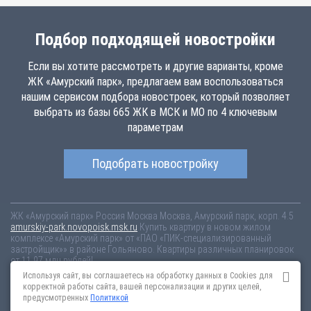
Подбор подходящей новостройки
Если вы хотите рассмотреть и другие варианты, кроме
ЖК «Амурский парк», предлагаем вам воспользоваться
нашим сервисом подбора новостроек, который позволяет
выбрать из базы 665 ЖК в МСК и МО по 4 ключевым
параметрам
Подобрать новостройку
ЖК «Амурский парк»
Россия
Москва
Москва, Амурский парк, корп. 4.5
amurskiy-park.novopoisk.msk.ru
Купить квартиру в новом жилом
комплексе «Амурский парк» от «ПАО «ПИК-специализированный
застройщик»» в районе Гольяново. Квартиры различных планировок
от 11.97 млн рублей!
Используя сайт, вы соглашаетесь на обработку данных в Cookies для
Новостройки Санкт-Петербурга
Новостройки Москвы
корректной работы сайта, вашей персонализации и других целей,
Информация на сайте взята из открытых источников, не является
предусмотренных
Политикой
публичной офертой и распространяется для ознакомления.