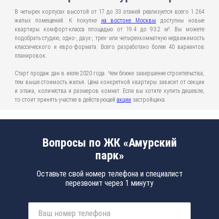
В четырех корпусах высотой от 17 до 33 этажей реализуется всего 1 264
жилых помещений. К покупке
на востоке Москвы
доступны новые
квартиры комфорт-класса площадью от 19.4 до 93.2 м². Вы можете
подобрать студию, одно-, двух-, трех- или четырехкомнатную недвижимость
классического и евро-формата. Всего разработано более 40 вариантов
планировок.
Старт продаж дан в июле 2020 года. Чем ближе завершение строительства,
тем выше стоимость жилья. Цена конкретной квартиры зависит от секции
и этажа, количества и размеров комнат. Если вы хотите купить дешевле,
то стоит принять участие в действующей
акции
застройщика.
Вопросы по ЖК «Амурский
парк»
Оставьте свой номер телефона и специалист
перезвонит через 1 минуту