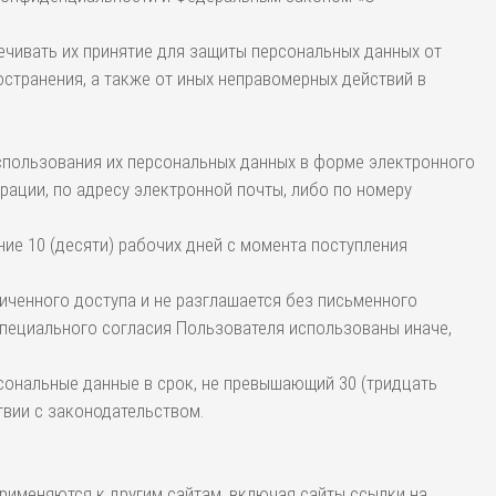
ечивать их принятие для защиты персональных данных от
остранения, а также от иных неправомерных действий в
использования их персональных данных в форме электронного
ации, по адресу электронной почты, либо по номеру
ние 10 (десяти) рабочих дней с момента поступления
ниченного доступа и не разглашается без письменного
специального согласия Пользователя использованы иначе,
рсональные данные в срок, не превышающий 30 (тридцать
твии с законодательством.
рименяются к другим сайтам, включая сайты ссылки на