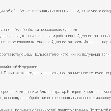
ции об обработке персональных данных о нем, в том числе сод
ала способы обработки персональных данных.
едения о лицах (за исключением работников Администратора Ин
ые на основании договора с Администратором Интернет - порта
 соответствующему Пользователю, источник их получения, если
Российской Федерации.
 5.1. Политики конфиденциальности, неограниченное количество 
 персональных данных» Администратор Интернет - портала обяза
ю, касающуюся обработки его персональных данных и указанную
печения выполнения обязанностей, предусмотренных Политикой