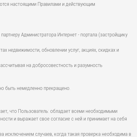
руются настоящими Правилами и действующим
 партнеру Администратора Интернет - портала (застройщику
тах недвижимости, обновлении услуг, акциях, скидках и
 рассчитывая на добросовестность и разумность
но быть немедленно прекращено.
итает, что Пользователь: обладает всеми необходимыми
ости и выражает свое согласие с ней и принимает на себя
за исключением случаев, когда такая проверка необходима в