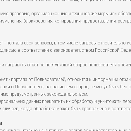
имые правовые, организационные и технические меры или обесп
 изменения, блокирования, копирования, предоставления, распр
ет - портала свои запросы, в том числе запросы относительно 
дписью в соответствии с законодательством Российской Федер
ь и направить ответ на поступивший запрос пользователя в тече
нет - портала от Пользователей, относится к информации огра
ация о Пользователе, направившем запрос, не могут быть без 
 прямо предусмотренных законодательством.
персональных данных прекратить их обработку и уничтожить пе
м случаев, когда обработка может быть продолжена в соответс
и
я исключительно на Интернет – портал Администратора, и не п