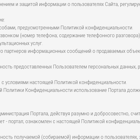
ранением и защитой информации о пользователях Сайта, регули
ие:
способами, предусмотренными Политикой конфиденциальности.
о звонком (номер телефона; содержание телефонного разговора)
ультационных услуг.
и его партнеров информационных сообщений о продаваемых объек
верность предоставленных Пользователем персональных данных,
ие с условиями настоящей Политикой конфиденциальности.
щей Политики Конфиденциальности использование Портала долж
 Администрация Портала, действуя разумно и добросовестно, сч
т - портал; ознакомлен с настоящей Политикой конфиденциальн
ерность получаемой (собираемой) информации о пользователях, 