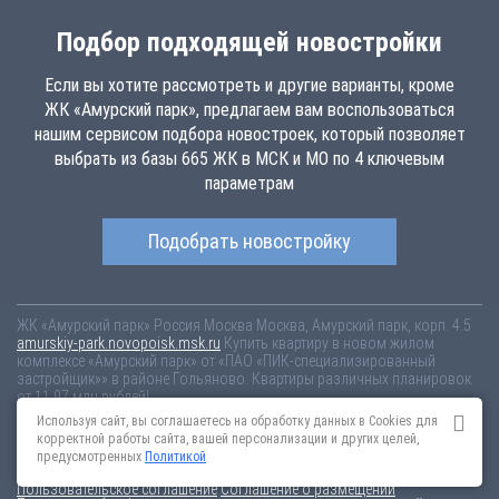
Подбор подходящей новостройки
Если вы хотите рассмотреть и другие варианты, кроме
ЖК «Амурский парк», предлагаем вам воспользоваться
нашим сервисом подбора новостроек, который позволяет
выбрать из базы 665 ЖК в МСК и МО по 4 ключевым
параметрам
Подобрать новостройку
ЖК «Амурский парк»
Россия
Москва
Москва, Амурский парк, корп. 4.5
amurskiy-park.novopoisk.msk.ru
Купить квартиру в новом жилом
комплексе «Амурский парк» от «ПАО «ПИК-специализированный
застройщик»» в районе Гольяново. Квартиры различных планировок
от 11.97 млн рублей!
Используя сайт, вы соглашаетесь на обработку данных в Cookies для
Новостройки Санкт-Петербурга
Новостройки Москвы
корректной работы сайта, вашей персонализации и других целей,
Информация на сайте взята из открытых источников, не является
предусмотренных
Политикой
публичной офертой и распространяется для ознакомления.
Пользовательское соглашение
Соглашение о размещении