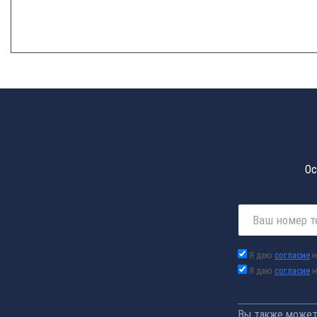
Ос
Я даю
согласие
н
Я даю
согласие
н
Вы также можете