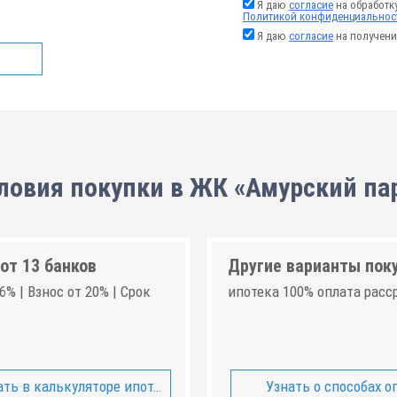
Я даю
согласие
на обработк
Политикой конфиденциальнос
Я даю
согласие
на получени
ловия покупки в ЖК «Амурский па
от 13 банков
Другие варианты пок
6% | Взнос от 20% | Срок
ипотека 100% оплата расс
ть в калькуляторе ипотеки
Узнать о способах о