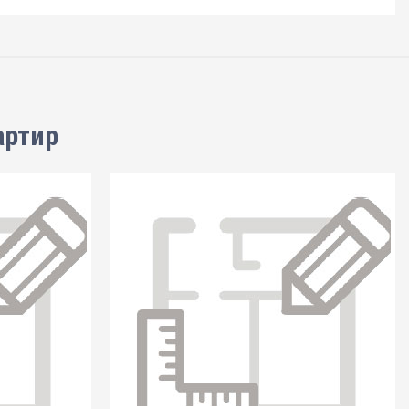
артир