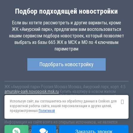
Подбор подходящей новостройки
Если вы хотите рассмотреть и другие варианты, кроме
ЖК «Амурский парк», предлагаем вам воспользоваться
нашим сервисом подбора новостроек, который позволяет
выбрать из базы 665 ЖК в МСК и МО по 4 ключевым
параметрам
Подобрать новостройку
ЖК «Амурский парк»
Россия
Москва
Москва, Амурский парк, корп. 4.5
amurskiy-park.novopoisk.msk.ru
Купить квартиру в новом жилом
комплексе «Амурский парк» от «ПАО «ПИК-специализированный
застройщик»» в районе Гольяново. Квартиры различных планировок
Используя сайт, вы соглашаетесь на обработку данных в Cookies для
от 11.88 млн рублей!
корректной работы сайта, вашей персонализации и других целей,
предусмотренных
Политикой
Новостройки Санкт-Петербурга
Новостройки Москвы
Информация на сайте взята из открытых источников, не является
публичной офертой и распространяется для ознакомления.
Пользовательское соглашение
Соглашение о размещении
Заказать звонок