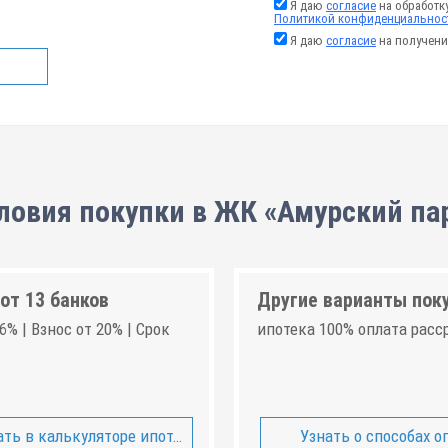
Я даю
согласие
на обработк
Политикой конфиденциальнос
Я даю
согласие
на получени
ловия покупки в ЖК «Амурский па
от 13 банков
Другие варианты пок
6% | Взнос от 20% | Срок
ипотека 100% оплата расс
ть в калькуляторе ипотеки
Узнать о способах о