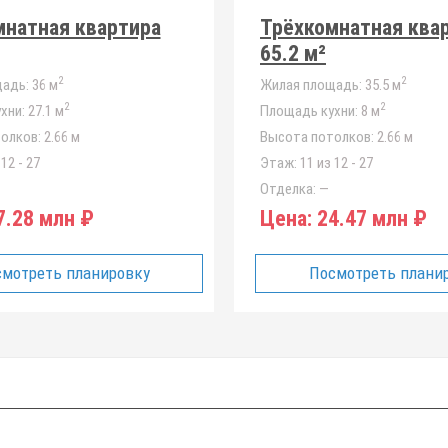
мнатная квартира
Трёхкомнатная ква
65.2 м²
2
2
адь:
36 м
Жилая площадь:
35.5 м
2
2
хни:
27.1 м
Площадь кухни:
8 м
олков:
2.66 м
Высота потолков:
2.66 м
12 - 27
Этаж:
11 из 12 - 27
Отделка:
—
.28 млн ₽
Цена:
24.47 млн ₽
мотреть планировку
Посмотреть плани