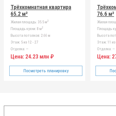
Трёхкомнатная квартира
Трёхко
65.2 м²
76.6 м²
2
Жилая площадь:
35.5 м
Жилая площ
2
Площадь кухни:
8 м
Площадь ку
Высота потолков:
2.66 м
Высота пот
Этаж:
5 из 12 - 27
Этаж:
11 из 
Отделка:
—
Отделка:
—
Цена:
24.23 млн ₽
Цена:
27
Посмотреть планировку
Пос