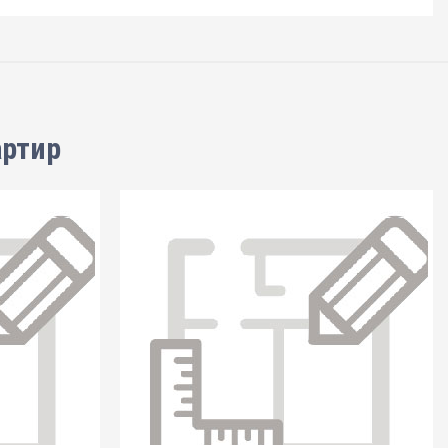
артир