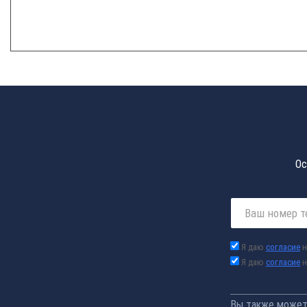
Ос
Я даю
согласие
н
Я даю
согласие
н
Вы также можете