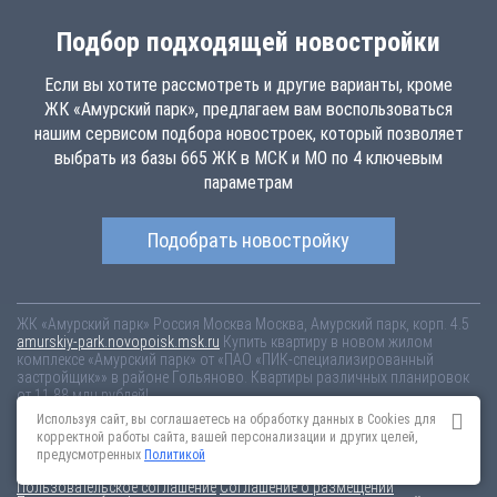
Подбор подходящей новостройки
Если вы хотите рассмотреть и другие варианты, кроме
ЖК «Амурский парк», предлагаем вам воспользоваться
нашим сервисом подбора новостроек, который позволяет
выбрать из базы 665 ЖК в МСК и МО по 4 ключевым
параметрам
Подобрать новостройку
ЖК «Амурский парк»
Россия
Москва
Москва, Амурский парк, корп. 4.5
amurskiy-park.novopoisk.msk.ru
Купить квартиру в новом жилом
комплексе «Амурский парк» от «ПАО «ПИК-специализированный
застройщик»» в районе Гольяново. Квартиры различных планировок
от 11.88 млн рублей!
Используя сайт, вы соглашаетесь на обработку данных в Cookies для
Новостройки Санкт-Петербурга
Новостройки Москвы
корректной работы сайта, вашей персонализации и других целей,
Информация на сайте взята из открытых источников, не является
предусмотренных
Политикой
публичной офертой и распространяется для ознакомления.
Пользовательское соглашение
Соглашение о размещении