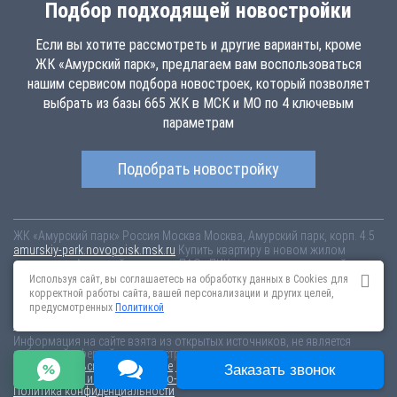
Подбор подходящей новостройки
Если вы хотите рассмотреть и другие варианты, кроме
ЖК «Амурский парк», предлагаем вам воспользоваться
нашим сервисом подбора новостроек, который позволяет
выбрать из базы 665 ЖК в МСК и МО по 4 ключевым
параметрам
Подобрать новостройку
ЖК «Амурский парк»
Россия
Москва
Москва, Амурский парк, корп. 4.5
amurskiy-park.novopoisk.msk.ru
Купить квартиру в новом жилом
комплексе «Амурский парк» от «ПАО «ПИК-специализированный
застройщик»» в районе Гольяново. Квартиры различных планировок
Используя сайт, вы соглашаетесь на обработку данных в Cookies для
от 11.97 млн рублей!
корректной работы сайта, вашей персонализации и других целей,
предусмотренных
Политикой
Новостройки Санкт-Петербурга
Новостройки Москвы
Информация на сайте взята из открытых источников, не является
публичной офертой и распространяется для ознакомления.
Пользовательское соглашение
Соглашение о размещении
Заказать звонок
Пояснение об информационно-рекламном характере сведений
Политика конфиденциальности