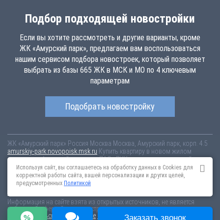
Подбор подходящей новостройки
Если вы хотите рассмотреть и другие варианты, кроме
ЖК «Амурский парк», предлагаем вам воспользоваться
нашим сервисом подбора новостроек, который позволяет
выбрать из базы 665 ЖК в МСК и МО по 4 ключевым
параметрам
Подобрать новостройку
ЖК «Амурский парк»
Россия
Москва
Москва, Амурский парк, корп. 4.5
amurskiy-park.novopoisk.msk.ru
Купить квартиру в новом жилом
комплексе «Амурский парк» от «ПАО «ПИК-специализированный
застройщик»» в районе Гольяново. Квартиры различных планировок
Используя сайт, вы соглашаетесь на обработку данных в Cookies для
от 11.88 млн рублей!
корректной работы сайта, вашей персонализации и других целей,
предусмотренных
Политикой
Новостройки Санкт-Петербурга
Новостройки Москвы
Информация на сайте взята из открытых источников, не является
публичной офертой и распространяется для ознакомления.
Пользовательское соглашение
Соглашение о размещении
Заказать звонок