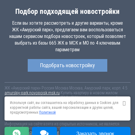
Подбор подходящей новостройки
Если вы хотите рассмотреть и другие варианты, кроме
ЖК «Амурский парк», предлагаем вам воспользоваться
нашим сервисом подбора новостроек, который позволяет
выбрать из базы 665 ЖК в МСК и МО по 4 ключевым
параметрам
Подобрать новостройку
ЖК «Амурский парк»
Россия
Москва
Москва, Амурский парк, корп. 4.5
amurskiy-park.novopoisk.msk.ru
Купить квартиру в новом жилом
комплексе «Амурский парк» от «ПАО «ПИК-специализированный
застройщик»» в районе Гольяново. Квартиры различных планировок
Используя сайт, вы соглашаетесь на обработку данных в Cookies для
от 11.88 млн рублей!
корректной работы сайта, вашей персонализации и других целей,
предусмотренных
Политикой
Новостройки Санкт-Петербурга
Новостройки Москвы
Информация на сайте взята из открытых источников, не является
публичной офертой и распространяется для ознакомления.
Пользовательское соглашение
Соглашение о размещении
Заказать звонок