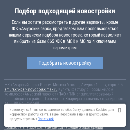
Подбор подходящей новостройки
Если вы хотите рассмотреть и другие варианты, кроме
ЖК «Амурский парк», предлагаем вам воспользоваться
нашим сервисом подбора новостроек, который позволяет
выбрать из базы 665 ЖК в МСК и МО по 4 ключевым
параметрам
Подобрать новостройку
ЖК «Амурский парк»
Россия
Москва
Москва, Амурский парк, корп. 4.5
amurskiy-park.novopoisk.msk.ru
Купить квартиру в новом жилом
комплексе «Амурский парк» от «ПАО «ПИК-специализированный
застройщик»» в районе Гольяново. Квартиры различных планировок
от 11.88 млн рублей!
Используя сайт, вы соглашаетесь на обработку данных в Cookies для
Новостройки Санкт-Петербурга
Новостройки Москвы
корректной работы сайта, вашей персонализации и других целей,
Информация на сайте взята из открытых источников, не является
предусмотренных
Политикой
публичной офертой и распространяется для ознакомления.
Пользовательское соглашение
Соглашение о размещении