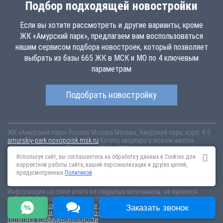
Подбор подходящей новостройки
Если вы хотите рассмотреть и другие варианты, кроме
ЖК «Амурский парк», предлагаем вам воспользоваться
нашим сервисом подбора новостроек, который позволяет
выбрать из базы 665 ЖК в МСК и МО по 4 ключевым
параметрам
Подобрать новостройку
ЖК «Амурский парк»
Россия
Москва
Москва, Амурский парк, корп. 4.5
amurskiy-park.novopoisk.msk.ru
Купить квартиру в новом жилом
комплексе «Амурский парк» от «ПАО «ПИК-специализированный
застройщик»» в районе Гольяново. Квартиры различных планировок
Используя сайт, вы соглашаетесь на обработку данных в Cookies для
от 11.88 млн рублей!
корректной работы сайта, вашей персонализации и других целей,
предусмотренных
Политикой
Новостройки Санкт-Петербурга
Новостройки Москвы
Информация на сайте взята из открытых источников, не является
публичной офертой и распространяется для ознакомления.
Пользовательское соглашение
Соглашение о размещении
Заказать звонок
Пояснение об информационно-рекламном характере сведений
Политика конфиденциальности