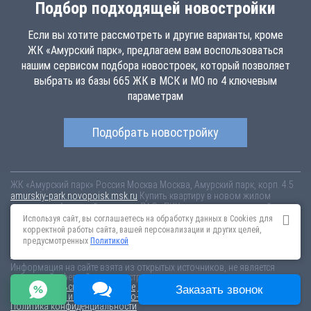
Подбор подходящей новостройки
Если вы хотите рассмотреть и другие варианты, кроме
ЖК «Амурский парк», предлагаем вам воспользоваться
нашим сервисом подбора новостроек, который позволяет
выбрать из базы 665 ЖК в МСК и МО по 4 ключевым
параметрам
Подобрать новостройку
ЖК «Амурский парк»
Россия
Москва
Москва, Амурский парк, корп. 4.5
amurskiy-park.novopoisk.msk.ru
Купить квартиру в новом жилом
комплексе «Амурский парк» от «ПАО «ПИК-специализированный
застройщик»» в районе Гольяново. Квартиры различных планировок
Используя сайт, вы соглашаетесь на обработку данных в Cookies для
от 11.88 млн рублей!
корректной работы сайта, вашей персонализации и других целей,
предусмотренных
Политикой
Новостройки Санкт-Петербурга
Новостройки Москвы
Информация на сайте взята из открытых источников, не является
публичной офертой и распространяется для ознакомления.
Пользовательское соглашение
Соглашение о размещении
Заказать звонок
Пояснение об информационно-рекламном характере сведений
Политика конфиденциальности