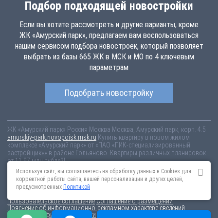
Подбор подходящей новостройки
Если вы хотите рассмотреть и другие варианты, кроме
ЖК «Амурский парк», предлагаем вам воспользоваться
нашим сервисом подбора новостроек, который позволяет
выбрать из базы 665 ЖК в МСК и МО по 4 ключевым
параметрам
Подобрать новостройку
ЖК «Амурский парк»
Россия
Москва
Москва, Амурский парк, корп. 4.5
amurskiy-park.novopoisk.msk.ru
Купить квартиру в новом жилом
комплексе «Амурский парк» от «ПАО «ПИК-специализированный
застройщик»» в районе Гольяново. Квартиры различных планировок
от 11.97 млн рублей!
Используя сайт, вы соглашаетесь на обработку данных в Cookies для
Новостройки Санкт-Петербурга
Новостройки Москвы
корректной работы сайта, вашей персонализации и других целей,
Информация на сайте взята из открытых источников, не является
предусмотренных
Политикой
публичной офертой и распространяется для ознакомления.
Пользовательское соглашение
Соглашение о размещении
Пояснение об информационно-рекламном характере сведений
Политика конфиденциальности