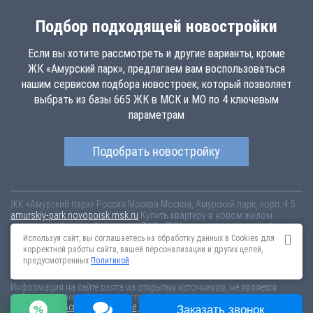
Подбор подходящей новостройки
Если вы хотите рассмотреть и другие варианты, кроме
ЖК «Амурский парк», предлагаем вам воспользоваться
нашим сервисом подбора новостроек, который позволяет
выбрать из базы 665 ЖК в МСК и МО по 4 ключевым
параметрам
Подобрать новостройку
ЖК «Амурский парк»
Россия
Москва
Москва, Амурский парк, корп. 4.5
amurskiy-park.novopoisk.msk.ru
Купить квартиру в новом жилом
комплексе «Амурский парк» от «ПАО «ПИК-специализированный
застройщик»» в районе Гольяново. Квартиры различных планировок
Используя сайт, вы соглашаетесь на обработку данных в Cookies для
от 11.97 млн рублей!
корректной работы сайта, вашей персонализации и других целей,
предусмотренных
Политикой
Новостройки Санкт-Петербурга
Новостройки Москвы
Информация на сайте взята из открытых источников, не является
публичной офертой и распространяется для ознакомления.
Пользовательское соглашение
Соглашение о размещении
Заказать звонок