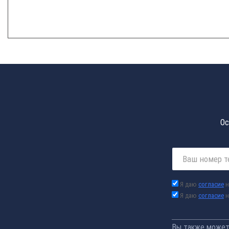
Ос
Я даю
согласие
н
Я даю
согласие
н
Вы также можете