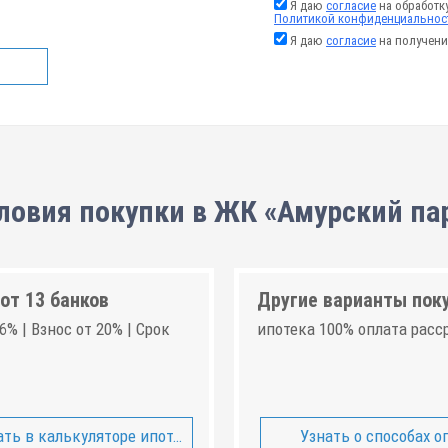
Я даю
согласие
на обработк
Политикой конфиденциальнос
Я даю
согласие
на получени
ловия покупки в ЖК «Амурский па
от 13 банков
Другие варианты пок
6% | Взнос от 20% | Срок
ипотека 100% оплата расс
ть в калькуляторе ипотеки
Узнать о способах о