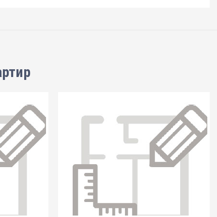
артир