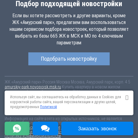
Подбор подходящей новостройки
Если вы хотите рассмотреть и другие варианты, кроме
ЖК «Амурский парк», предлагаем вам воспользоваться
нашим сервисом подбора новостроек, который позволяет
выбрать из базы 665 ЖК в МСК и МО по 4 ключевым
параметрам
Подобрать новостройку
ЖК «Амурский парк»
Россия
Москва
Москва, Амурский парк, корп. 4.5
amurskiy-park.novopoisk.msk.ru
Купить квартиру в новом жилом
комплексе «Амурский парк» от «ПАО «ПИК-специализированный
застройщик»» в районе Гольяново. Квартиры различных планировок
Используя сайт, вы соглашаетесь на обработку данных в Cookies для
от 11.88 млн рублей!
корректной работы сайта, вашей персонализации и других целей,
предусмотренных
Политикой
Новостройки Санкт-Петербурга
Новостройки Москвы
Информация на сайте взята из открытых источников, не является
публичной офертой и распространяется для ознакомления.
Пользовательское соглашение
Соглашение о размещении
Заказать звонок
Пояснение об информационно-рекламном характере сведений
Политика конфиденциальности